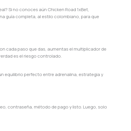
real? Si no conoces aún Chicken Road 1xBet,
una guía completa, al estilo colombiano, para que
Con cada paso que das, aumentas el multiplicador de
verdad es el riesgo controlado.
 equilibrio perfecto entre adrenalina, estrategia y
rreo, contraseña, método de pago y listo. Luego, solo