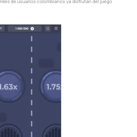
miles de usuarios colombianos ya disfrutan del juego