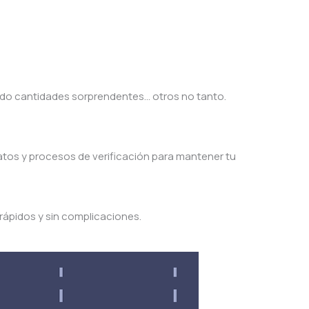
do cantidades sorprendentes… otros no tanto.
tos y procesos de verificación para mantener tu
rápidos y sin complicaciones.