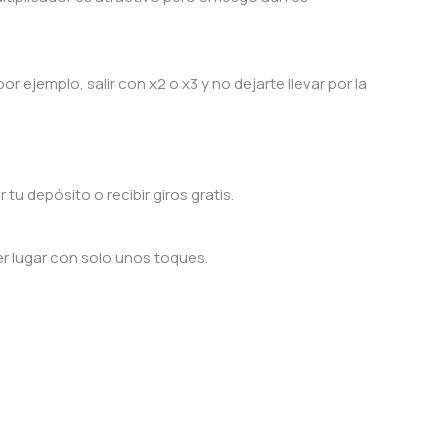
r ejemplo, salir con x2 o x3 y no dejarte llevar por la
u depósito o recibir giros gratis.
er lugar con solo unos toques.