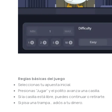
Reglas básicas del juego
Seleccionas tu apuesta inicial.
Presionas “Jugar” y el pollito avanza una casilla.
Si la casilla está libre, puedes continuar o retirarte.
Si pisa una trampa… adiós a tu dinero.