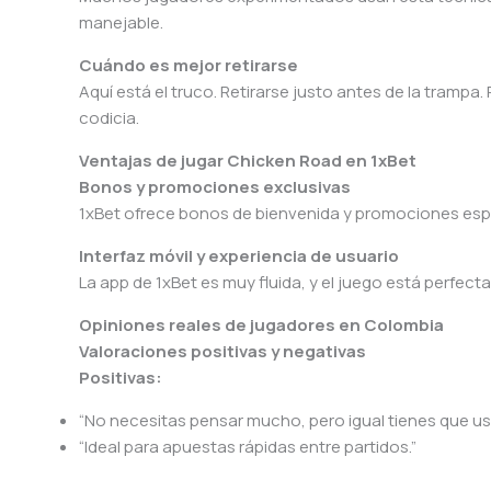
manejable.
Cuándo es mejor retirarse
Aquí está el truco. Retirarse justo antes de la trampa.
codicia.
Ventajas de jugar Chicken Road en 1xBet
Bonos y promociones exclusivas
1xBet ofrece bonos de bienvenida y promociones especí
Interfaz móvil y experiencia de usuario
La app de 1xBet es muy fluida, y el juego está perfe
Opiniones reales de jugadores en Colombia
Valoraciones positivas y negativas
Positivas:
“No necesitas pensar mucho, pero igual tienes que usa
“Ideal para apuestas rápidas entre partidos.”