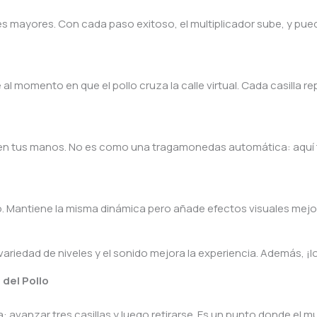
mayores. Con cada paso exitoso, el multiplicador sube, y pued
al momento en que el pollo cruza la calle virtual. Cada casilla r
en tus manos. No es como una tragamonedas automática: aquí tú 
go. Mantiene la misma dinámica pero añade efectos visuales mej
variedad de niveles y el sonido mejora la experiencia. Además, ¡
 del Pollo
anzar tres casillas y luego retirarse. Es un punto donde el mult